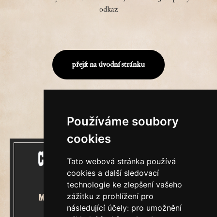
odkaz
přejít na úvodní stránku
Používáme soubory
cookies
Tato webová stránka používá
cookies a další sledovací
technologie ke zlepšení vašeho
zážitku z prohlížení pro
Mecenášem Cimrmanova Zpravodaje
následující účely:
pro umožnění
je společnost