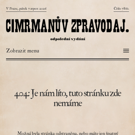
V Praze, pátek 7.srpen 2026
Číslo 7861.
Zobrazit menu
404: Je nám líto, tuto stránku zde
nemáme
Možná byla stránka odstraněna, nebo máte jen špatný