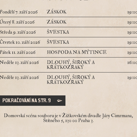
Pondělí 7. září 2026
ZÁSKOK
19:0
Úterý 8. září 2026
ZÁSKOK
19:0
Středa 9. září 2026
ŠVESTKA
19:0
Čtvrtek 10. září 2026
ŠVESTKA
19:0
Pátek 11. září 2026
HOSPODA NA MÝTINCE
19:0
Neděle 13. září 2026
DLOUHÝ, ŠIROKÝ A
16:0
KRÁTKOZRAKÝ
Neděle 13. září 2026
DLOUHÝ, ŠIROKÝ A
19:0
KRÁTKOZRAKÝ
POKRAČOVÁNÍ NA STR. 9
Domovská scéna souboru je v
Žižkovském divadle Járy Cimrmana
,
Štítného 5, 130 00 Praha 3.