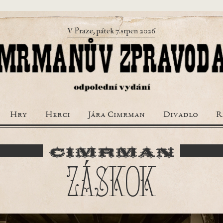
V Praze, pátek 7.srpen 2026
Hry
Herci
Jára Cimrman
Divadlo
R
ZÁSKOK