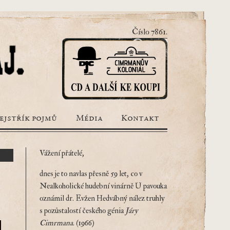
Číslo 7861.
ejstřík pojmů
Média
Kontakt
Vážení přátelé,
dnes je to navlas přesně 59 let, co v
Nealkoholické hudební vinárně U pavouka
oznámil dr. Evžen Hedvábný nález truhly
s pozůstalostí českého génia
Járy
Cimrmana
. (1966)