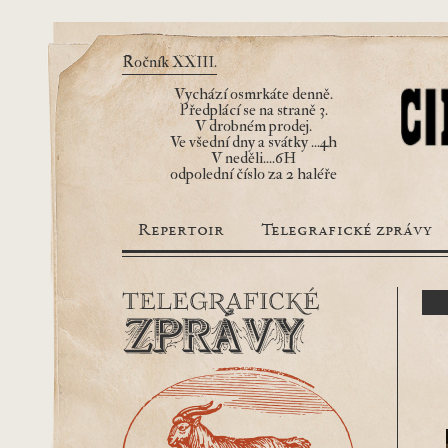
Ročník XXIII.
Vychází osmrkáte denně.
Předplácí se na straně 3.
V drobném prodej.
Ve všední dny a svátky ...4h
V neděli....6H
odpolední číslo za 2 haléře
Repertoir
Telegrafické zprávy