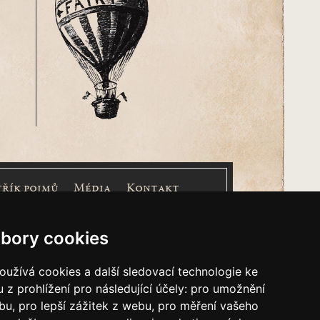
třík pojmů
Média
Kontakt
nášem Cimrmanova Zpravodaje je
společnost
bory cookies
užívá cookies a další sledovací technologie ke
 z prohlížení pro následující účely:
pro umožnění
ebu
,
pro lepší zážitek z webu
,
pro měření vašeho
&
Restaurátorský tým