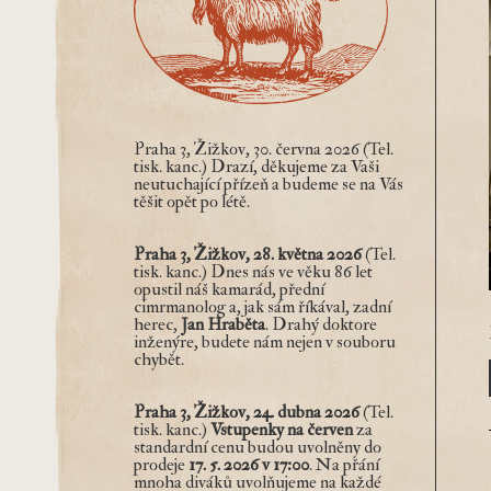
Praha 3, Žižkov, 30. června 2026 (Tel.
tisk. kanc.) Drazí, děkujeme za Vaši
neutuchající přízeň a budeme se na Vás
těšit opět po létě.
Praha 3, Žižkov, 28. května 2026
(Tel.
tisk. kanc.) Dnes nás ve věku 86 let
opustil náš kamarád, přední
cimrmanolog a, jak sám říkával, zadní
herec,
Jan Hraběta
. Drahý doktore
inženýre, budete nám nejen v souboru
chybět.
Praha 3, Žižkov, 24. dubna 2026
(Tel.
tisk. kanc.)
Vstupenky na
červen
za
standardní cenu budou uvolněny do
prodeje
17. 5. 2026 v 17:00
. Na přání
mnoha diváků uvolňujeme na každé