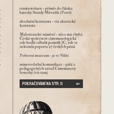
trinitrotoluen
- příměs do článku
0
baterky Standy Mirvalda (Posel)
0
absolutní konstanta
- viz akustická
konstanta
0
Malostranské náměstí
- něco mu chybí;
0
Česká společnost cimrmanologická
zde hodlá odhalit pomník JC; zde se
0
nekonala poprava 27 českých pánů
0
Poštovní muzeum
- je ve Vídni
0
mimoverbální komunikace
- pátá z
pedagogických zásad Cimrmanovy
šesterky (viz tam)
POKRAČOVÁNÍ NA STR. 11