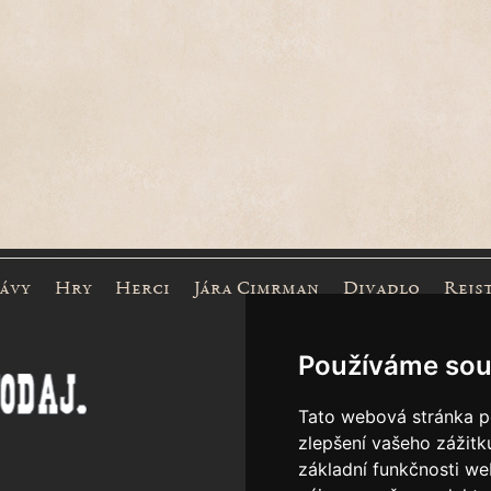
rávy
Hry
Herci
Jára Cimrman
Divadlo
Rejs
Mece
Používáme sou
Tato webová stránka po
zlepšení vašeho zážitku
základní funkčnosti w