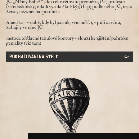
JC „Němý Bobeš" jako celosvětovou premiéru; (Vr) profesor
(středoškolský, nikoli vysokoškolský); (Lip) podle něho JC, nejsa
ženat, nezanechal potomka
Amerika
- v době, kdy byl parník, sem mířící, v půli oceánu,
zahojily se rány JC
metoda přítlačné tabulové kontury
- slouží ke zjištění pahrbku
geniality (viz tam)
POKRAČOVÁNÍ NA STR. 11