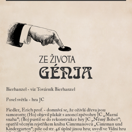
Bierhanzel
- viz Továrník Bierhanzel
Posel světla
- hra JC
Fiedler, Erich prof.
- domnívá se, že oživlá dřeva jsou
samorosty; (Ho) objevil plakát s anoncí zpěvohry JC „Marná
snaha"; (Bo) pustil se do rekonstrukce hry JC „Němý Bobeš";
opatřil věcným rejstříkem knihu Cimrmanovců „Cimrman und
Kindergarten"; píše od str. 46 úplně jinou hru; uvedl ve Vídni hru