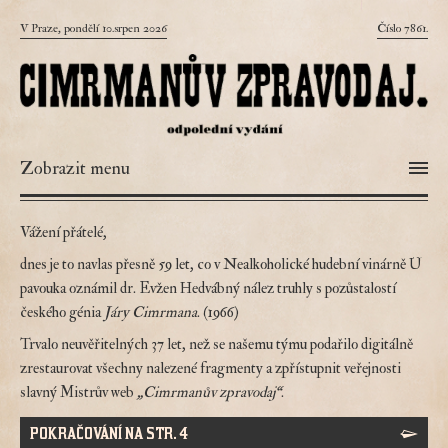
V Praze, pondělí 10.srpen 2026
Číslo 7861.
Zobrazit menu
Vážení přátelé,
dnes je to navlas přesně 59 let, co v Nealkoholické hudební vinárně U
pavouka oznámil dr. Evžen Hedvábný nález truhly s pozůstalostí
českého génia
Járy Cimrmana
. (1966)
Trvalo neuvěřitelných 37 let, než se našemu týmu podařilo digitálně
zrestaurovat všechny nalezené fragmenty a zpřístupnit veřejnosti
slavný Mistrův web
„Cimrmanův zpravodaj“
.
POKRAČOVÁNÍ NA STR. 4