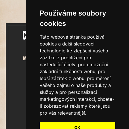
Používáme soubory
cookies
Tato webová stránka používá
cookies a další sledovací
technologie ke zlepšení vašeho
zážitku z prohlížení pro
Mecenášem Cimrmanova Zpravodaje
následující účely:
pro umožnění
je společnost
základní funkčnosti webu
,
pro
lepší zážitek z webu
,
pro měření
vašeho zájmu o naše produkty a
služby a pro personalizaci
marketingových interakcí
,
chcete-
&
Restaurátorský tým
li zobrazovat reklamy které jsou
pro vás relevantnější
.
Ročník XXIII.
V Praze, pondělí 10.srpen 2026
OK
Číslo 7861.