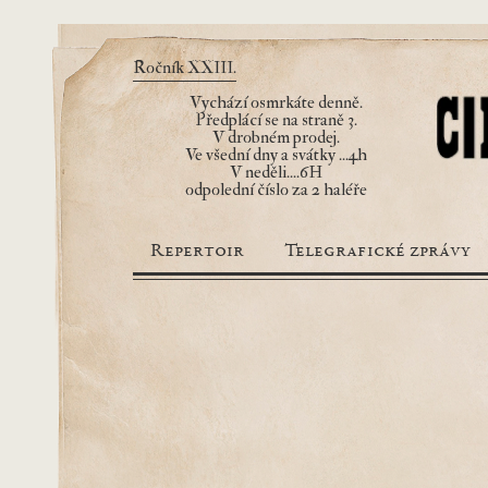
Ročník XXIII.
Vychází osmrkáte denně.
Předplácí se na straně 3.
V drobném prodej.
Ve všední dny a svátky ...4h
V neděli....6H
odpolední číslo za 2 haléře
Repertoir
Telegrafické zprávy