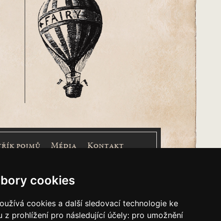
třík pojmů
Média
Kontakt
nášem Cimrmanova Zpravodaje je
společnost
bory cookies
užívá cookies a další sledovací technologie ke
 z prohlížení pro následující účely:
pro umožnění