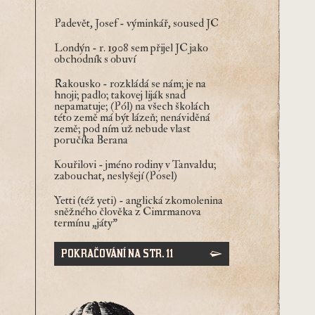
Padevět, Josef
- výminkář, soused JC
Londýn
- r. 1908 sem přijel JC jako
obchodník s obuví
Rakousko
- rozkládá se nám; je na
hnoji; padlo; takovej liják snad
nepamatuje; (Pól) na všech školách
této země má být lázeň; nenáviděná
země; pod ním už nebude vlast
poručíka Berana
Kouřilovi
- jméno rodiny v Tanvaldu;
zabouchat, neslyšejí (Posel)
Yetti (též yeti)
- anglická zkomolenina
sněžného člověka z Cimrmanova
termínu „játy"
POKRAČOVÁNÍ NA STR. 11