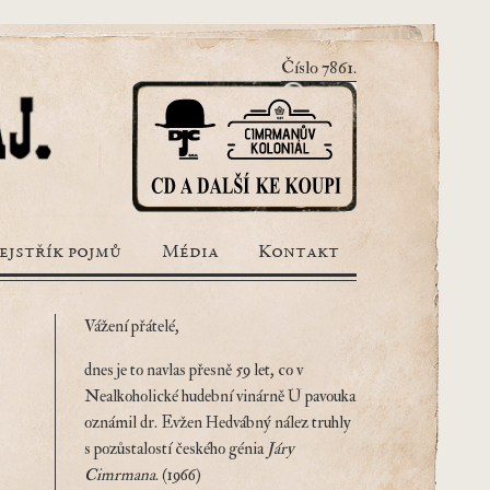
Číslo 7861.
ejstřík pojmů
Média
Kontakt
Vážení přátelé,
dnes je to navlas přesně 59 let, co v
Nealkoholické hudební vinárně U pavouka
oznámil dr. Evžen Hedvábný nález truhly
s pozůstalostí českého génia
Járy
Cimrmana
. (1966)