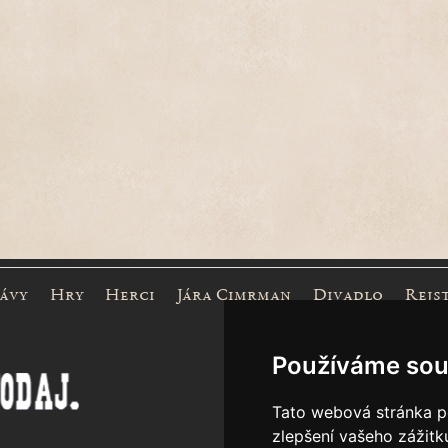
rávy
Hry
Herci
Jára Cimrman
Divadlo
Rejs
Mece
Používáme sou
Tato webová stránka po
zlepšení vašeho zážitku