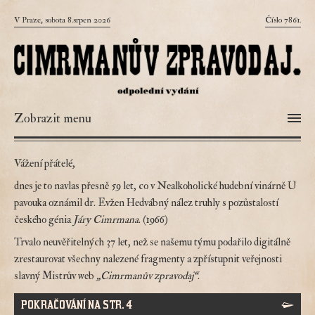
V Praze, sobota 8.srpen 2026
Číslo 7861.
Zobrazit menu
Vážení přátelé,
dnes je to navlas přesně 59 let, co v Nealkoholické hudební vinárně U
pavouka oznámil dr. Evžen Hedvábný nález truhly s pozůstalostí
českého génia
Járy Cimrmana
. (1966)
Trvalo neuvěřitelných 37 let, než se našemu týmu podařilo digitálně
zrestaurovat všechny nalezené fragmenty a zpřístupnit veřejnosti
slavný Mistrův web
„Cimrmanův zpravodaj“
.
POKRAČOVÁNÍ NA STR. 4