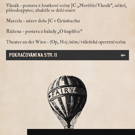
Vlasák
- postava z loutkové scény JC „Nevěřící Vlasák", učitel,
přírodozpytec; zbaběle se drží osnov
Marcela
- název dolu JC v Grünbachu
Růžena
- postava z balady „O kuplířce"
Theater an der Wien
- (Op, Ho) /něm./ vídeňská operetní scéna
POKRAČOVÁNÍ NA STR. 11