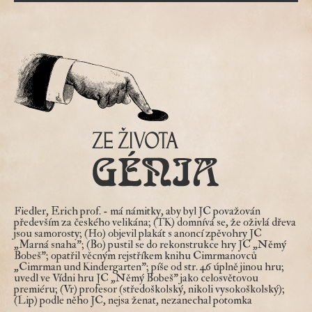
Fiedler, Erich prof.
- má námitky, aby byl JC považován
především za českého velikána; (TK) domnívá se, že oživlá dřeva
jsou samorosty; (Ho) objevil plakát s anoncí zpěvohry JC
„Marná snaha"; (Bo) pustil se do rekonstrukce hry JC „Němý
Bobeš"; opatřil věcným rejstříkem knihu Cimrmanovců
„Cimrman und Kindergarten"; píše od str. 46 úplně jinou hru;
uvedl ve Vídni hru JC „Němý Bobeš" jako celosvětovou
premiéru; (Vr) profesor (středoškolský, nikoli vysokoškolský);
(Lip) podle něho JC, nejsa ženat, nezanechal potomka