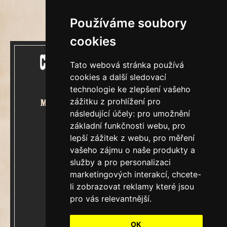
Používáme soubory
cookies
Tato webová stránka používá
cookies a další sledovací
technologie ke zlepšení vašeho
zážitku z prohlížení pro
Mecenášem Cimrmanova Zpravodaje
následující účely:
pro umožnění
je společnost
základní funkčnosti webu
,
pro
lepší zážitek z webu
,
pro měření
vašeho zájmu o naše produkty a
služby a pro personalizaci
marketingových interakcí
,
chcete-
&
Restaurátorský tým
li zobrazovat reklamy které jsou
pro vás relevantnější
.
Ročník XXIII.
V Praze, sobota 8.srpen 2026
OK
Číslo 7861.