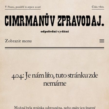
V Praze, pondělí 10.srpen 2026
Číslo 7861.
Zobrazit menu
404: Je nám líto, tuto stránku zde
nemáme
Možná byla stránka odstraněna, nebo máte jen špatný