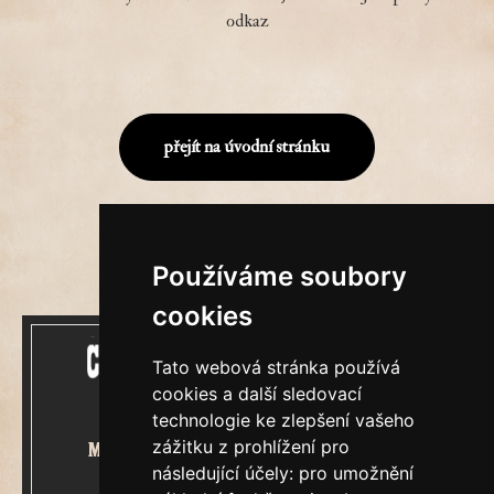
odkaz
přejít na úvodní stránku
Používáme soubory
cookies
Tato webová stránka používá
cookies a další sledovací
technologie ke zlepšení vašeho
zážitku z prohlížení pro
Mecenášem Cimrmanova Zpravodaje
následující účely:
pro umožnění
je společnost