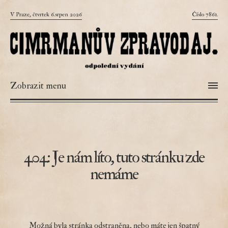
V Praze, čtvrtek 6.srpen 2026
Číslo 7861.
Zobrazit menu
404: Je nám líto, tuto stránku zde
nemáme
Možná byla stránka odstraněna, nebo máte jen špatný