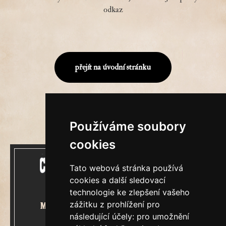
odkaz
přejít na úvodní stránku
Používáme soubory
cookies
Tato webová stránka používá
cookies a další sledovací
technologie ke zlepšení vašeho
zážitku z prohlížení pro
Mecenášem Cimrmanova Zpravodaje
následující účely:
pro umožnění
je společnost