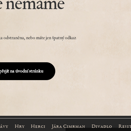
e nemáme
a odstraněna, nebo máte jen špatný odkaz
přejít na úvodní stránku
rávy
Hry
Herci
Jára Cimrman
Divadlo
Rejs