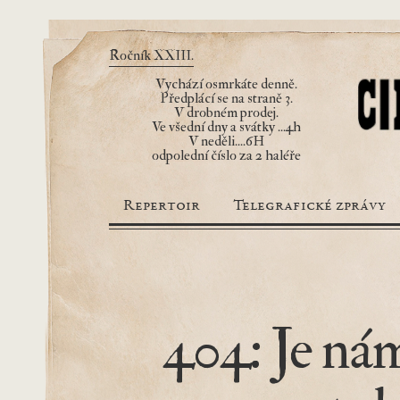
Ročník XXIII.
Vychází osmrkáte denně.
Předplácí se na straně 3.
V drobném prodej.
Ve všední dny a svátky ...4h
V neděli....6H
odpolední číslo za 2 haléře
Repertoir
Telegrafické zprávy
404: Je nám