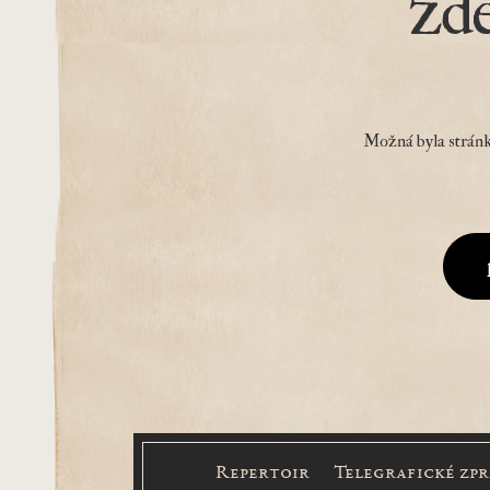
zd
Možná byla stránk
Repertoir
Telegrafické zp