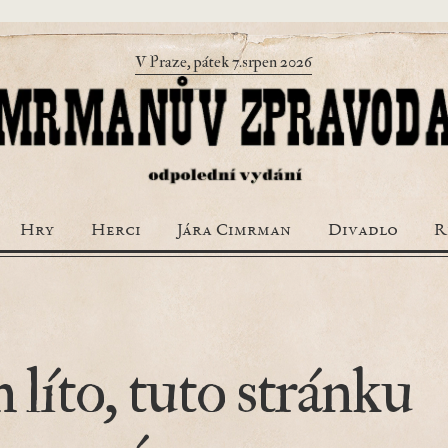
V Praze, pátek 7.srpen 2026
Hry
Herci
Jára Cimrman
Divadlo
R
 líto, tuto stránku