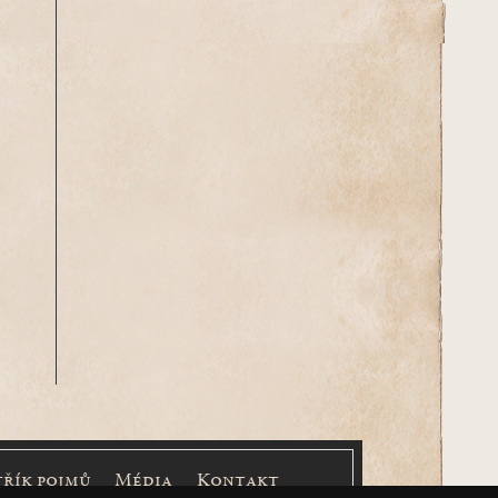
třík pojmů
Média
Kontakt