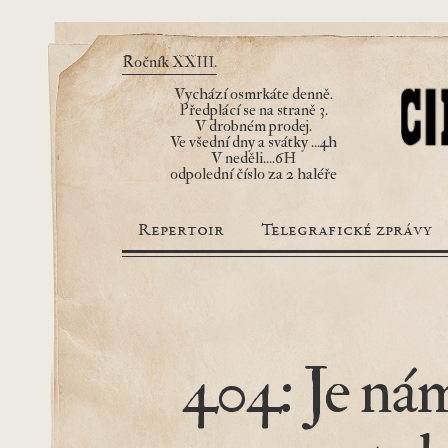
Ročník XXIII.
Vychází osmrkáte denně.
Předplácí se na straně 3.
V drobném prodej.
Ve všední dny a svátky ...4h
V neděli....6H
odpolední číslo za 2 haléře
Repertoir
Telegrafické zprávy
404: Je nám