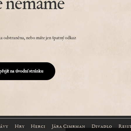
e nemáme
a odstraněna, nebo máte jen špatný odkaz
přejít na úvodní stránku
rávy
Hry
Herci
Jára Cimrman
Divadlo
Rejs