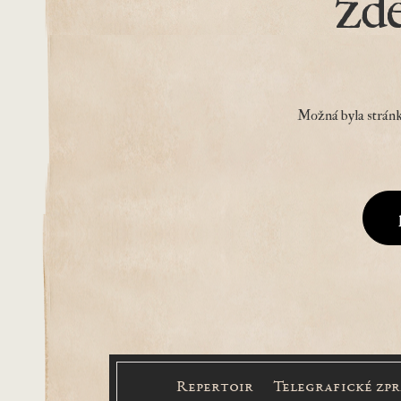
zd
Možná byla stránk
Repertoir
Telegrafické zp