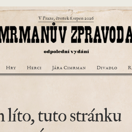
V Praze, čtvrtek 6.srpen 2026
Hry
Herci
Jára Cimrman
Divadlo
R
 líto, tuto stránku