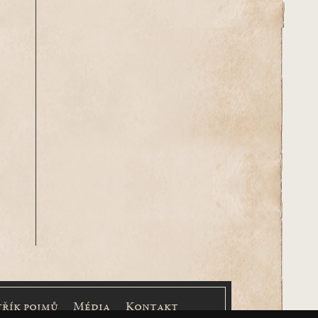
třík pojmů
Média
Kontakt