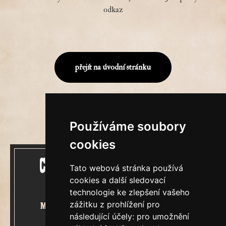
odkaz
přejít na úvodní stránku
Používáme soubory
cookies
Tato webová stránka používá
cookies a další sledovací
technologie ke zlepšení vašeho
zážitku z prohlížení pro
Mecenášem Cimrmanova Zpravodaje
následující účely:
pro umožnění
je společnost