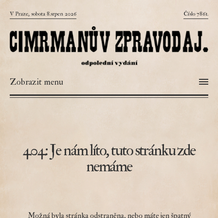
V Praze, sobota 8.srpen 2026
Číslo 7861.
Zobrazit menu
404: Je nám líto, tuto stránku zde
nemáme
Možná byla stránka odstraněna, nebo máte jen špatný