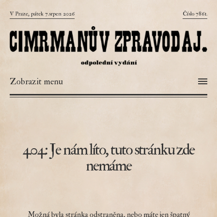
V Praze, pátek 7.srpen 2026
Číslo 7861.
Zobrazit menu
404: Je nám líto, tuto stránku zde
nemáme
Možná byla stránka odstraněna, nebo máte jen špatný