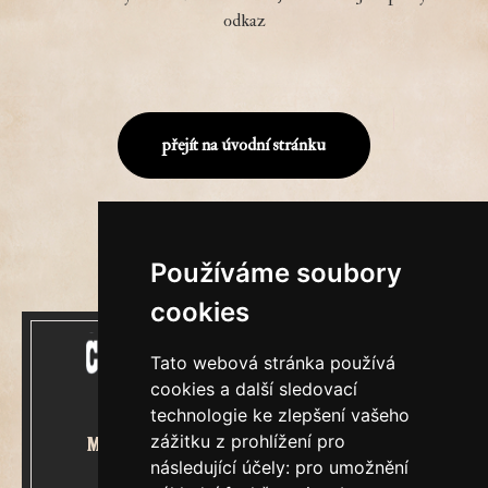
odkaz
přejít na úvodní stránku
Používáme soubory
cookies
Tato webová stránka používá
cookies a další sledovací
technologie ke zlepšení vašeho
zážitku z prohlížení pro
Mecenášem Cimrmanova Zpravodaje
následující účely:
pro umožnění
je společnost