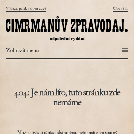
V Praze, pátek 7.srpen 2026
Číslo 7861.
Zobrazit menu
404: Je nám líto, tuto stránku zde
nemáme
Možná byla stránka odstraněna, nebo máte jen špatný