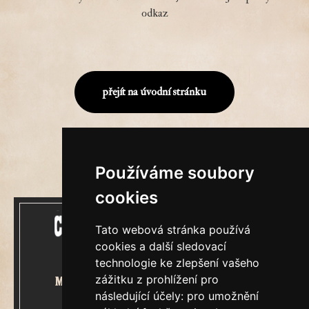
odkaz
přejít na úvodní stránku
Používáme soubory
cookies
Tato webová stránka používá
cookies a další sledovací
technologie ke zlepšení vašeho
zážitku z prohlížení pro
Mecenášem Cimrmanova Zpravodaje
následující účely:
pro umožnění
je společnost