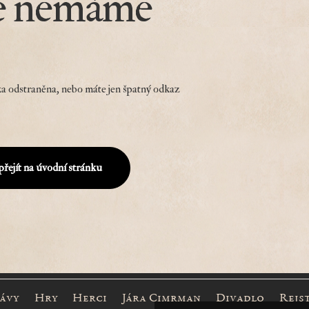
e nemáme
a odstraněna, nebo máte jen špatný odkaz
přejít na úvodní stránku
rávy
Hry
Herci
Jára Cimrman
Divadlo
Rejs