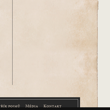
třík pojmů
Média
Kontakt