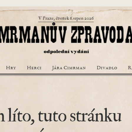
V Praze, čtvrtek 6.srpen 2026
Hry
Herci
Jára Cimrman
Divadlo
R
 líto, tuto stránku