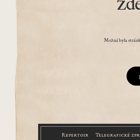
zd
Možná byla stránk
Repertoir
Telegrafické zp