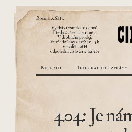
Ročník XXIII.
Vychází osmrkáte denně.
Předplácí se na straně 3.
V drobném prodej.
Ve všední dny a svátky ...4h
V neděli....6H
odpolední číslo za 2 haléře
Repertoir
Telegrafické zprávy
404: Je nám