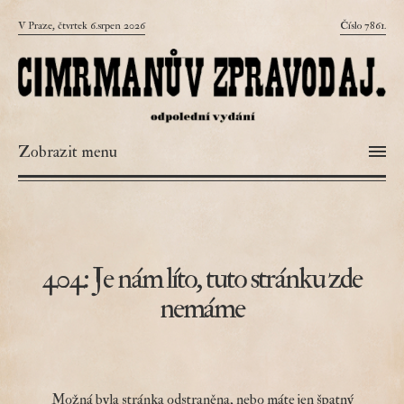
V Praze, čtvrtek 6.srpen 2026
Číslo 7861.
Zobrazit menu
404: Je nám líto, tuto stránku zde
nemáme
Možná byla stránka odstraněna, nebo máte jen špatný