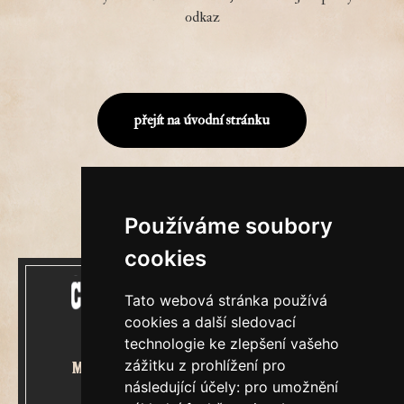
odkaz
přejít na úvodní stránku
Používáme soubory
cookies
Tato webová stránka používá
cookies a další sledovací
technologie ke zlepšení vašeho
zážitku z prohlížení pro
Mecenášem Cimrmanova Zpravodaje
následující účely:
pro umožnění
je společnost