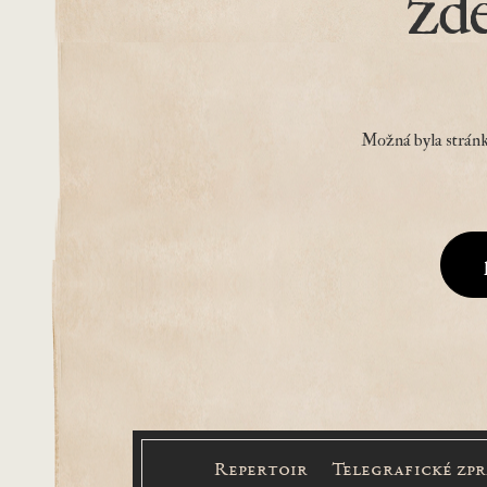
zd
Možná byla stránk
Repertoir
Telegrafické zp