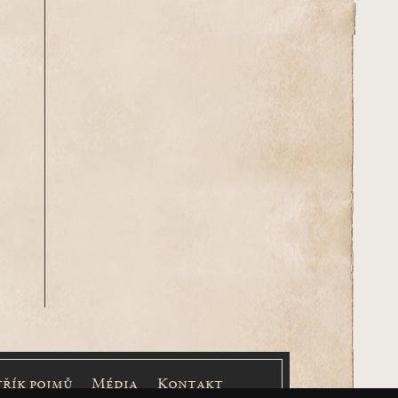
třík pojmů
Média
Kontakt