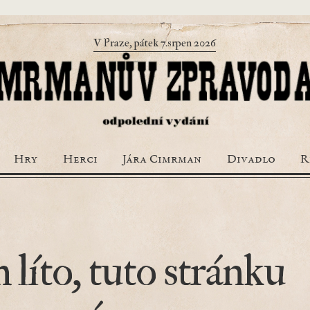
V Praze, pátek 7.srpen 2026
Hry
Herci
Jára Cimrman
Divadlo
R
 líto, tuto stránku