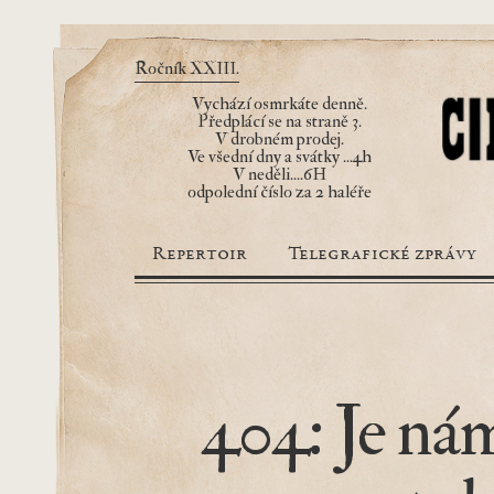
Ročník XXIII.
Vychází osmrkáte denně.
Předplácí se na straně 3.
V drobném prodej.
Ve všední dny a svátky ...4h
V neděli....6H
odpolední číslo za 2 haléře
Repertoir
Telegrafické zprávy
404: Je nám