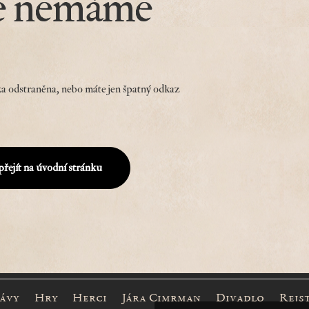
e nemáme
a odstraněna, nebo máte jen špatný odkaz
přejít na úvodní stránku
rávy
Hry
Herci
Jára Cimrman
Divadlo
Rejs