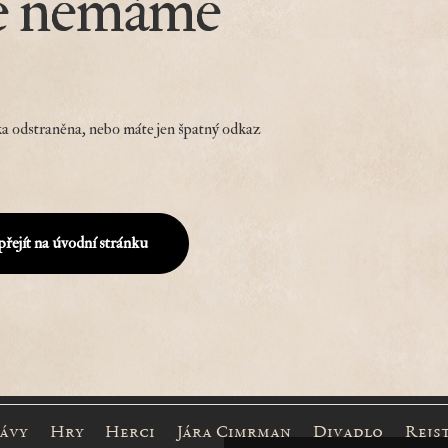
e nemáme
a odstraněna, nebo máte jen špatný odkaz
přejít na úvodní stránku
rávy
Hry
Herci
Jára Cimrman
Divadlo
Rejs