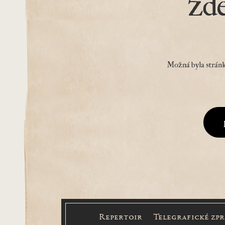
zd
Možná byla stránk
Repertoir
Telegrafické zp