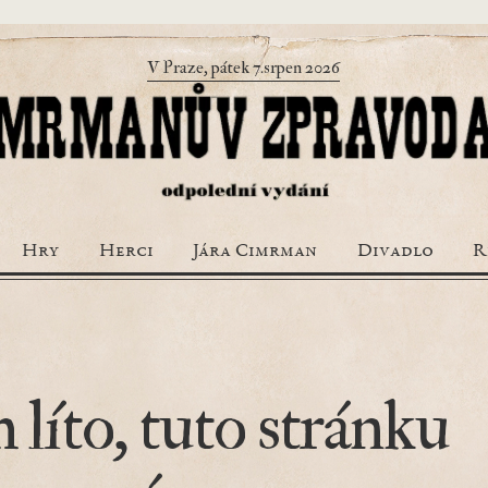
V Praze, pátek 7.srpen 2026
Hry
Herci
Jára Cimrman
Divadlo
R
 líto, tuto stránku