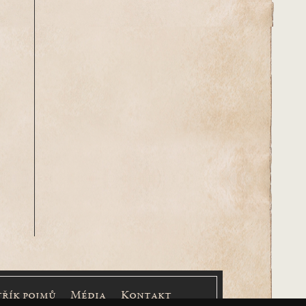
třík pojmů
Média
Kontakt