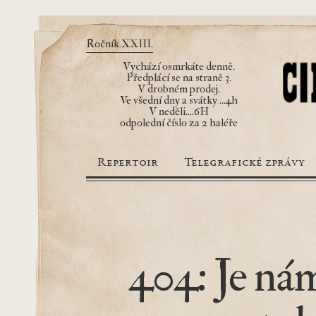
Ročník XXIII.
Vychází osmrkáte denně.
Předplácí se na straně 3.
V drobném prodej.
Ve všední dny a svátky ...4h
V neděli....6H
odpolední číslo za 2 haléře
Repertoir
Telegrafické zprávy
404: Je nám