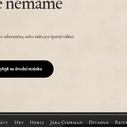
e nemáme
a odstraněna, nebo máte jen špatný odkaz
přejít na úvodní stránku
rávy
Hry
Herci
Jára Cimrman
Divadlo
Rejs