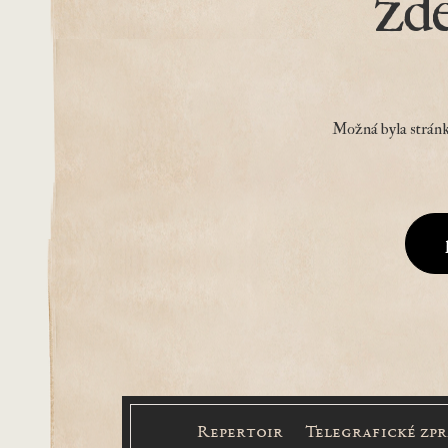
zd
Možná byla stránk
Repertoir
Telegrafické zp