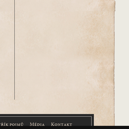
třík pojmů
Média
Kontakt