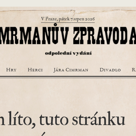
V Praze, pátek 7.srpen 2026
Hry
Herci
Jára Cimrman
Divadlo
R
 líto, tuto stránku