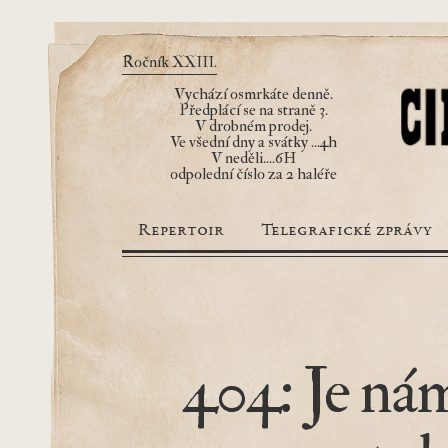
Ročník XXIII.
Vychází osmrkáte denně.
Předplácí se na straně 3.
V drobném prodej.
Ve všední dny a svátky ...4h
V neděli....6H
odpolední číslo za 2 haléře
Repertoir
Telegrafické zprávy
404: Je nám