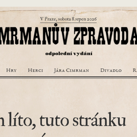
V Praze, sobota 8.srpen 2026
Hry
Herci
Jára Cimrman
Divadlo
R
 líto, tuto stránku