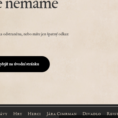
e nemáme
a odstraněna, nebo máte jen špatný odkaz
přejít na úvodní stránku
rávy
Hry
Herci
Jára Cimrman
Divadlo
Rejs