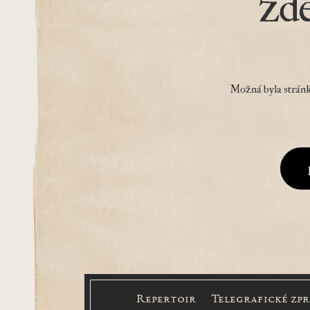
zd
Možná byla stránk
Repertoir
Telegrafické zp