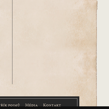
třík pojmů
Média
Kontakt