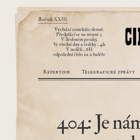
Ročník XXIII.
Vychází osmrkáte denně.
Předplácí se na straně 3.
V drobném prodej.
Ve všední dny a svátky ...4h
V neděli....6H
odpolední číslo za 2 haléře
Repertoir
Telegrafické zprávy
404: Je nám