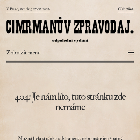
V Praze, neděle 9.srpen 2026
Číslo 7861.
Zobrazit menu
404: Je nám líto, tuto stránku zde
nemáme
Možná byla stránka odstraněna, nebo máte jen špatný