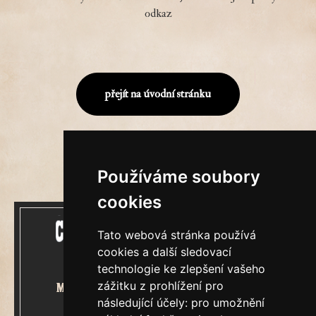
odkaz
přejít na úvodní stránku
Používáme soubory
cookies
Tato webová stránka používá
cookies a další sledovací
technologie ke zlepšení vašeho
zážitku z prohlížení pro
Mecenášem Cimrmanova Zpravodaje
následující účely:
pro umožnění
je společnost