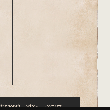
třík pojmů
Média
Kontakt