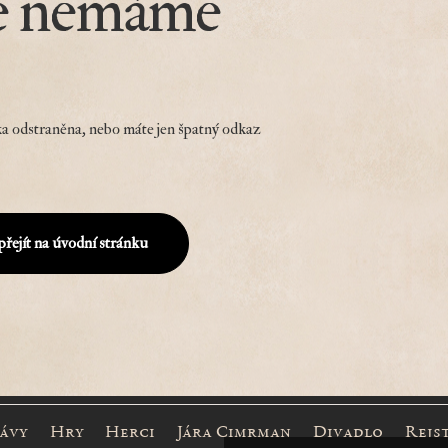
e nemáme
a odstraněna, nebo máte jen špatný odkaz
přejít na úvodní stránku
rávy
Hry
Herci
Jára Cimrman
Divadlo
Rejs