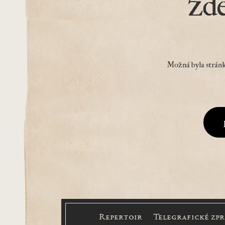
zd
Možná byla stránk
Repertoir
Telegrafické zp