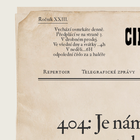
Ročník XXIII.
Vychází osmrkáte denně.
Předplácí se na straně 3.
V drobném prodej.
Ve všední dny a svátky ...4h
V neděli....6H
odpolední číslo za 2 haléře
Repertoir
Telegrafické zprávy
404: Je nám