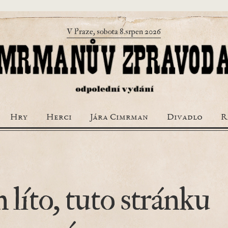
V Praze, sobota 8.srpen 2026
Hry
Herci
Jára Cimrman
Divadlo
R
 líto, tuto stránku