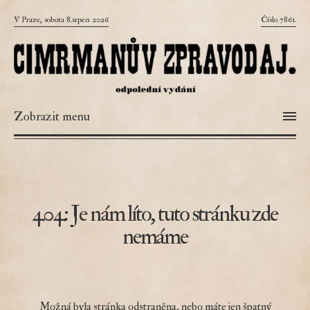
V Praze, sobota 8.srpen 2026
Číslo 7861.
Zobrazit menu
404: Je nám líto, tuto stránku zde
nemáme
Možná byla stránka odstraněna, nebo máte jen špatný