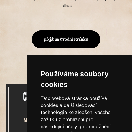
odkaz
přejít na úvodní stránku
Používáme soubory
cookies
Tato webová stránka používá
cookies a další sledovací
technologie ke zlepšení vašeho
zážitku z prohlížení pro
Mecenášem Cimrmanova Zpravodaje
následující účely:
pro umožnění
je společnost