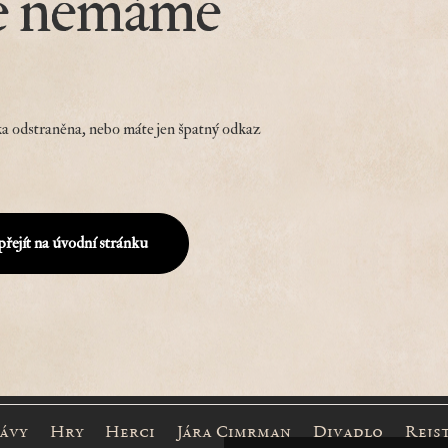
e nemáme
a odstraněna, nebo máte jen špatný odkaz
přejít na úvodní stránku
rávy
Hry
Herci
Jára Cimrman
Divadlo
Rejs