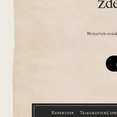
zd
Možná byla stránk
Repertoir
Telegrafické zp