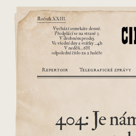
Ročník XXIII.
Vychází osmrkáte denně.
Předplácí se na straně 3.
V drobném prodej.
Ve všední dny a svátky ...4h
V neděli....6H
odpolední číslo za 2 haléře
Repertoir
Telegrafické zprávy
404: Je nám