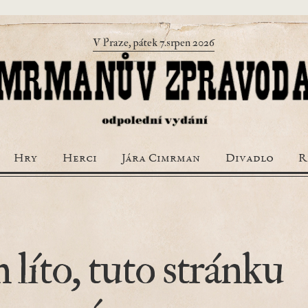
V Praze, pátek 7.srpen 2026
Hry
Herci
Jára Cimrman
Divadlo
R
 líto, tuto stránku