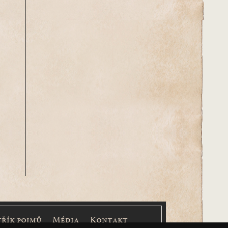
třík pojmů
Média
Kontakt