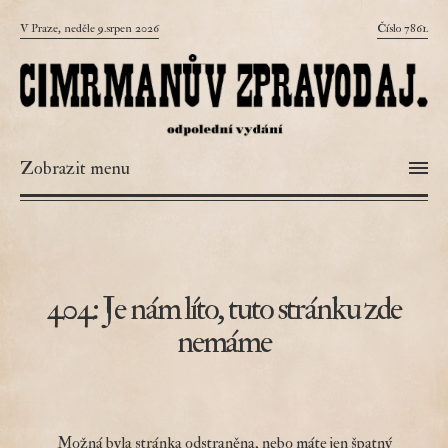
V Praze, neděle 9.srpen 2026
Číslo 7861.
Zobrazit menu
404: Je nám líto, tuto stránku zde
nemáme
Možná byla stránka odstraněna, nebo máte jen špatný