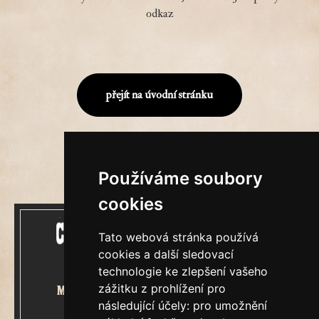
odkaz
přejít na úvodní stránku
Používáme soubory
cookies
Tato webová stránka používá
cookies a další sledovací
technologie ke zlepšení vašeho
zážitku z prohlížení pro
Mecenášem Cimrmanova Zpravodaje
následující účely:
pro umožnění
je společnost