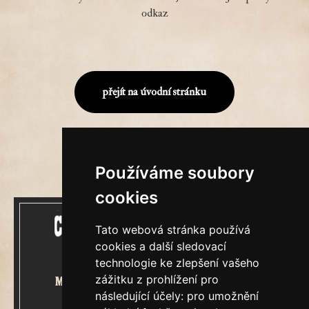
odkaz
přejít na úvodní stránku
Používáme soubory
cookies
Tato webová stránka používá
cookies a další sledovací
technologie ke zlepšení vašeho
zážitku z prohlížení pro
Mecenášem Cimrmanova Zpravodaje
následující účely:
pro umožnění
je společnost