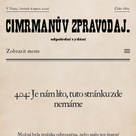
V Praze, čtvrtek 6.srpen 2026
Číslo 7861.
Zobrazit menu
404: Je nám líto, tuto stránku zde
nemáme
Možná byla stránka odstraněna, nebo máte jen špatný