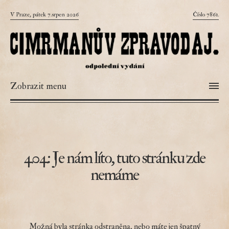
V Praze, pátek 7.srpen 2026
Číslo 7861.
Zobrazit menu
404: Je nám líto, tuto stránku zde
nemáme
Možná byla stránka odstraněna, nebo máte jen špatný