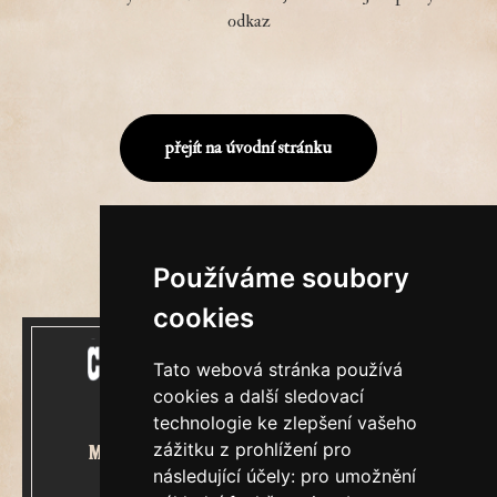
odkaz
přejít na úvodní stránku
Používáme soubory
cookies
Tato webová stránka používá
cookies a další sledovací
technologie ke zlepšení vašeho
zážitku z prohlížení pro
Mecenášem Cimrmanova Zpravodaje
následující účely:
pro umožnění
je společnost