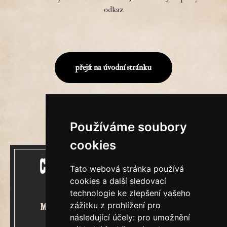
odkaz
přejít na úvodní stránku
Používáme soubory
cookies
Tato webová stránka používá
cookies a další sledovací
technologie ke zlepšení vašeho
zážitku z prohlížení pro
Mecenášem Cimrmanova Zpravodaje
následující účely:
pro umožnění
je společnost