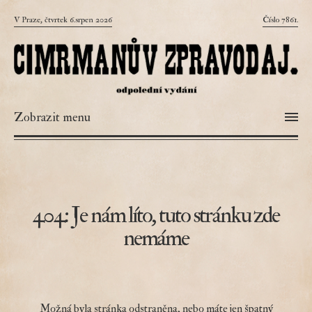
V Praze, čtvrtek 6.srpen 2026
Číslo 7861.
Zobrazit menu
404: Je nám líto, tuto stránku zde
nemáme
Možná byla stránka odstraněna, nebo máte jen špatný