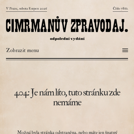
V Praze, sobota 8.srpen 2026
Číslo 7861.
Zobrazit menu
404: Je nám líto, tuto stránku zde
nemáme
Možná byla stránka odstraněna, nebo máte jen špatný