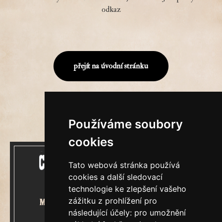
odkaz
přejít na úvodní stránku
Používáme soubory
cookies
Tato webová stránka používá
cookies a další sledovací
technologie ke zlepšení vašeho
zážitku z prohlížení pro
Mecenášem Cimrmanova Zpravodaje
následující účely:
pro umožnění
je společnost