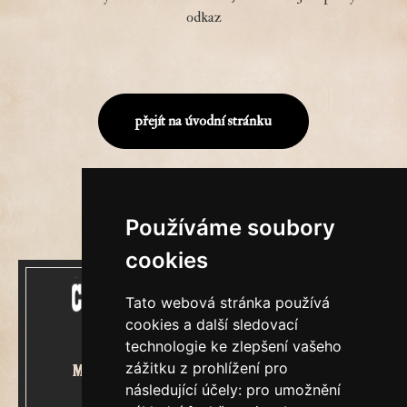
odkaz
přejít na úvodní stránku
Používáme soubory
cookies
Tato webová stránka používá
cookies a další sledovací
technologie ke zlepšení vašeho
zážitku z prohlížení pro
Mecenášem Cimrmanova Zpravodaje
následující účely:
pro umožnění
je společnost