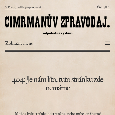
V Praze, neděle 9.srpen 2026
Číslo 7861.
Zobrazit menu
404: Je nám líto, tuto stránku zde
nemáme
Možná byla stránka odstraněna, nebo máte jen špatný