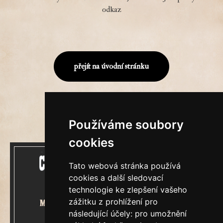
odkaz
přejít na úvodní stránku
Používáme soubory
cookies
Tato webová stránka používá
cookies a další sledovací
technologie ke zlepšení vašeho
zážitku z prohlížení pro
Mecenášem Cimrmanova Zpravodaje
následující účely:
pro umožnění
je společnost