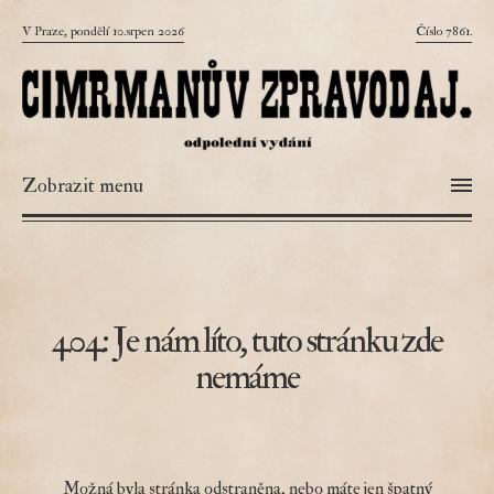
V Praze, pondělí 10.srpen 2026
Číslo 7861.
Zobrazit menu
404: Je nám líto, tuto stránku zde
nemáme
Možná byla stránka odstraněna, nebo máte jen špatný