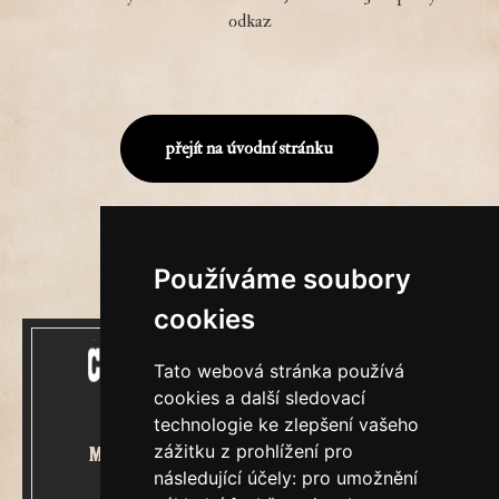
odkaz
přejít na úvodní stránku
Používáme soubory
cookies
Tato webová stránka používá
cookies a další sledovací
technologie ke zlepšení vašeho
zážitku z prohlížení pro
Mecenášem Cimrmanova Zpravodaje
následující účely:
pro umožnění
je společnost