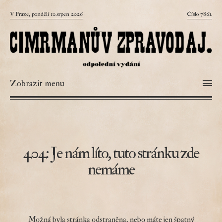
V Praze, pondělí 10.srpen 2026
Číslo 7861.
Zobrazit menu
404: Je nám líto, tuto stránku zde
nemáme
Možná byla stránka odstraněna, nebo máte jen špatný