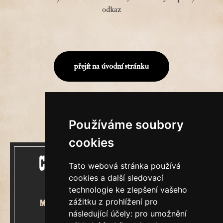
odkaz
přejít na úvodní stránku
Používáme soubory
cookies
Tato webová stránka používá
cookies a další sledovací
technologie ke zlepšení vašeho
zážitku z prohlížení pro
Mecenášem Cimrmanova Zpravodaje
následující účely:
pro umožnění
je společnost