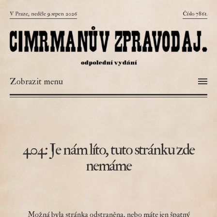
V Praze, neděle 9.srpen 2026
Číslo 7861.
Zobrazit menu
404: Je nám líto, tuto stránku zde
nemáme
Možná byla stránka odstraněna, nebo máte jen špatný