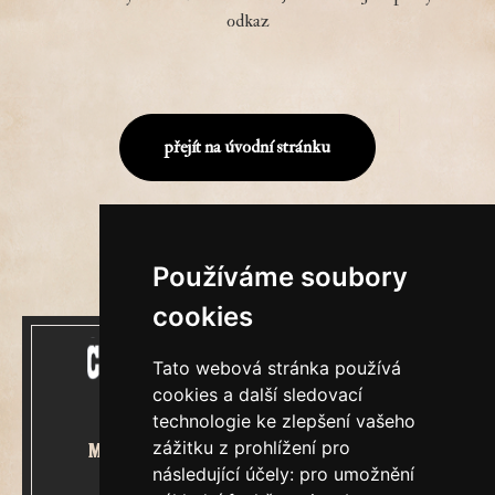
odkaz
přejít na úvodní stránku
Používáme soubory
cookies
Tato webová stránka používá
cookies a další sledovací
technologie ke zlepšení vašeho
zážitku z prohlížení pro
Mecenášem Cimrmanova Zpravodaje
následující účely:
pro umožnění
je společnost