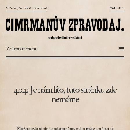
V Praze, čtvrtek 6.srpen 2026
Číslo 7861.
Zobrazit menu
404: Je nám líto, tuto stránku zde
nemáme
Možná byla stránka odstraněna, nebo máte jen špatný