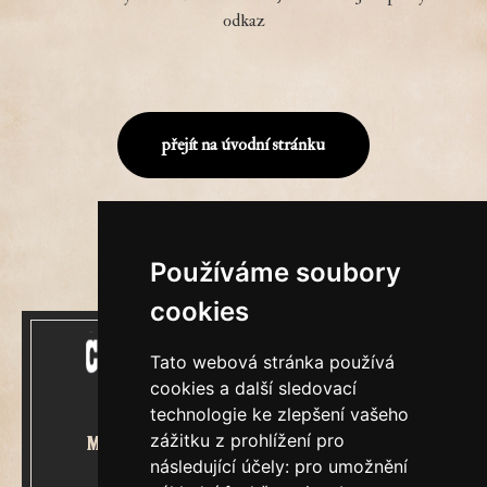
odkaz
přejít na úvodní stránku
Používáme soubory
cookies
Tato webová stránka používá
cookies a další sledovací
technologie ke zlepšení vašeho
zážitku z prohlížení pro
Mecenášem Cimrmanova Zpravodaje
následující účely:
pro umožnění
je společnost