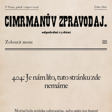
V Praze, pátek 7.srpen 2026
Číslo 7861.
Zobrazit menu
404: Je nám líto, tuto stránku zde
nemáme
Možná byla stránka odstraněna, nebo máte jen špatný