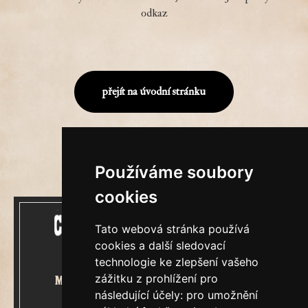
odkaz
přejít na úvodní stránku
Používáme soubory
cookies
Tato webová stránka používá
cookies a další sledovací
technologie ke zlepšení vašeho
zážitku z prohlížení pro
Mecenášem Cimrmanova Zpravodaje
následující účely:
pro umožnění
je společnost