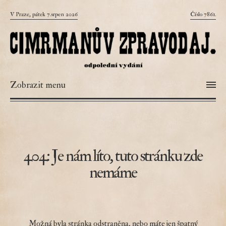
V Praze, pátek 7.srpen 2026
Číslo 7861.
Zobrazit menu
404: Je nám líto, tuto stránku zde
nemáme
Možná byla stránka odstraněna, nebo máte jen špatný