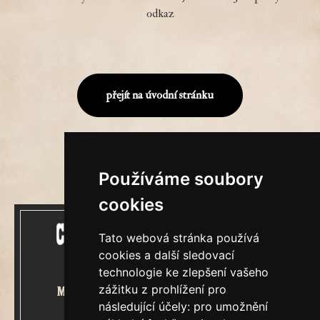
odkaz
přejít na úvodní stránku
Používáme soubory
cookies
Tato webová stránka používá
cookies a další sledovací
technologie ke zlepšení vašeho
zážitku z prohlížení pro
Mecenášem Cimrmanova Zpravodaje
následující účely:
pro umožnění
je společnost