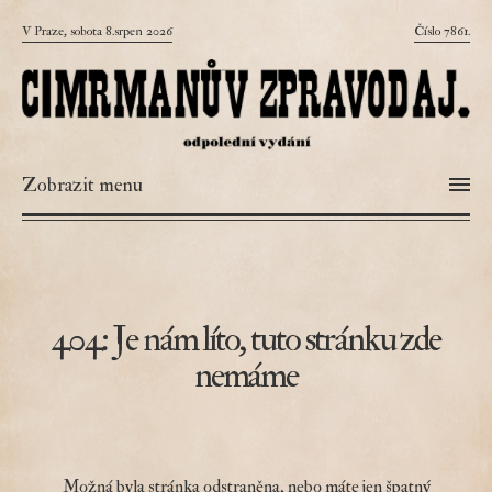
V Praze, sobota 8.srpen 2026
Číslo 7861.
Zobrazit menu
404: Je nám líto, tuto stránku zde
nemáme
Možná byla stránka odstraněna, nebo máte jen špatný