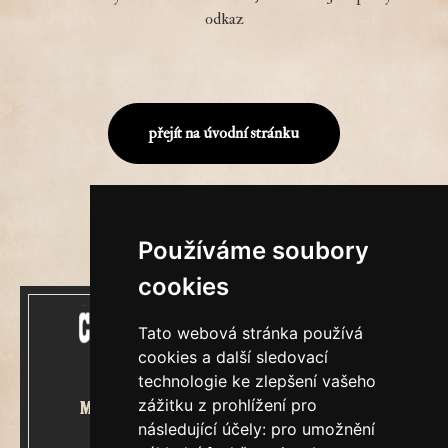
odkaz
přejít na úvodní stránku
Používáme soubory
cookies
Tato webová stránka používá
cookies a další sledovací
technologie ke zlepšení vašeho
zážitku z prohlížení pro
Mecenášem Cimrmanova Zpravodaje
následující účely:
pro umožnění
je společnost