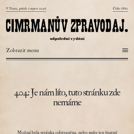
V Praze, pátek 7.srpen 2026
Číslo 7861.
Zobrazit menu
404: Je nám líto, tuto stránku zde
nemáme
Možná byla stránka odstraněna, nebo máte jen špatný