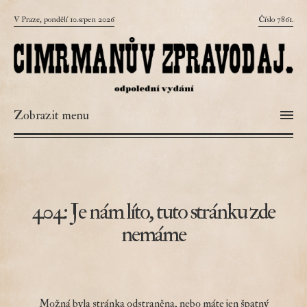
V Praze, pondělí 10.srpen 2026
Číslo 7861.
Zobrazit menu
404: Je nám líto, tuto stránku zde
nemáme
Možná byla stránka odstraněna, nebo máte jen špatný