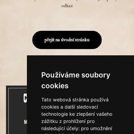
odkaz
přejít na úvodní stránku
Používáme soubory
cookies
Tato webová stránka používá
cookies a další sledovací
technologie ke zlepšení vašeho
zážitku z prohlížení pro
Mecenášem Cimrmanova Zpravodaje
následující účely:
pro umožnění
je společnost