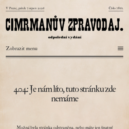
V Praze, pátek 7.srpen 2026
Číslo 7861.
Zobrazit menu
404: Je nám líto, tuto stránku zde
nemáme
Možná byla stránka odstraněna, nebo máte jen špatný