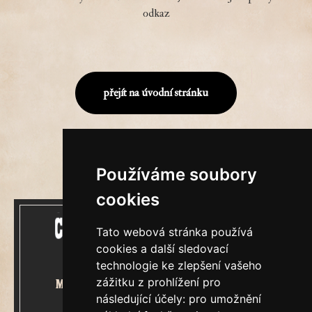
odkaz
přejít na úvodní stránku
Používáme soubory
cookies
Tato webová stránka používá
cookies a další sledovací
technologie ke zlepšení vašeho
zážitku z prohlížení pro
Mecenášem Cimrmanova Zpravodaje
následující účely:
pro umožnění
je společnost