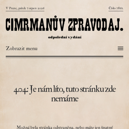
V Praze, pátek 7.srpen 2026
Číslo 7861.
Zobrazit menu
404: Je nám líto, tuto stránku zde
nemáme
Možná byla stránka odstraněna, nebo máte jen špatný