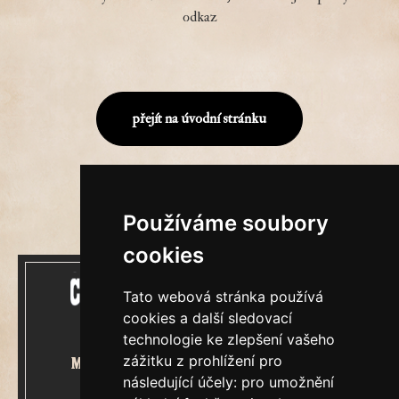
odkaz
přejít na úvodní stránku
Používáme soubory
cookies
Tato webová stránka používá
cookies a další sledovací
technologie ke zlepšení vašeho
zážitku z prohlížení pro
Mecenášem Cimrmanova Zpravodaje
následující účely:
pro umožnění
je společnost