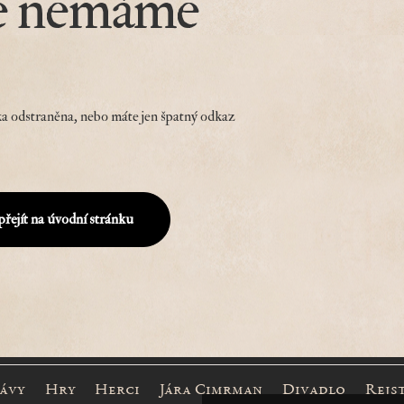
e nemáme
a odstraněna, nebo máte jen špatný odkaz
přejít na úvodní stránku
rávy
Hry
Herci
Jára Cimrman
Divadlo
Rejs