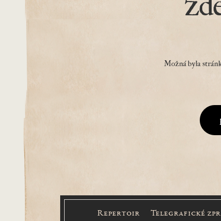
zd
Možná byla stránk
Repertoir
Telegrafické zp