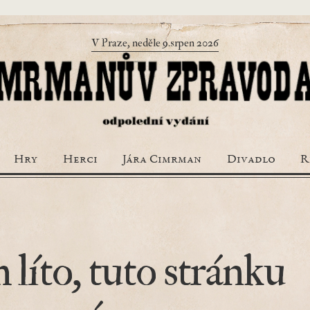
V Praze, neděle 9.srpen 2026
Hry
Herci
Jára Cimrman
Divadlo
R
 líto, tuto stránku