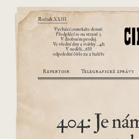
Ročník XXIII.
Vychází osmrkáte denně.
Předplácí se na straně 3.
V drobném prodej.
Ve všední dny a svátky ...4h
V neděli....6H
odpolední číslo za 2 haléře
Repertoir
Telegrafické zprávy
404: Je nám