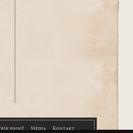
třík pojmů
Média
Kontakt