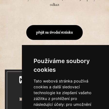
odkaz
přejít na úvodní stránku
Používáme soubory
cookies
Tato webová stránka používá
cookies a další sledovací
technologie ke zlepšení vašeho
zážitku z prohlížení pro
Mecenášem Cimrmanova Zpravodaje
následující účely:
pro umožnění
je společnost