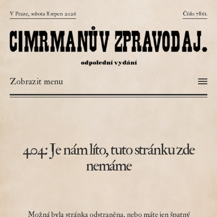
V Praze, sobota 8.srpen 2026
Číslo 7861.
Zobrazit menu
404: Je nám líto, tuto stránku zde
nemáme
Možná byla stránka odstraněna, nebo máte jen špatný