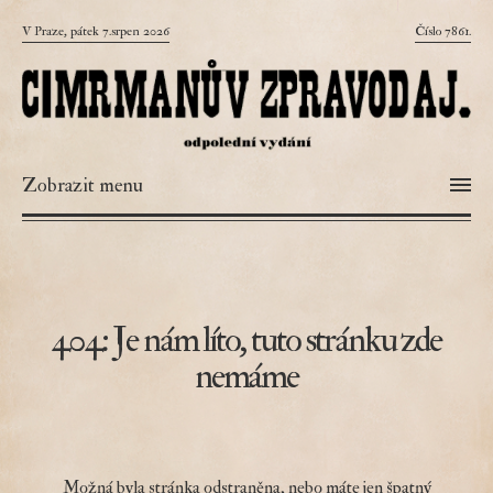
V Praze, pátek 7.srpen 2026
Číslo 7861.
Zobrazit menu
404: Je nám líto, tuto stránku zde
nemáme
Možná byla stránka odstraněna, nebo máte jen špatný