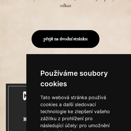
odkaz
přejít na úvodní stránku
Používáme soubory
cookies
Tato webová stránka používá
cookies a další sledovací
technologie ke zlepšení vašeho
zážitku z prohlížení pro
Mecenášem Cimrmanova Zpravodaje
následující účely:
pro umožnění
je společnost