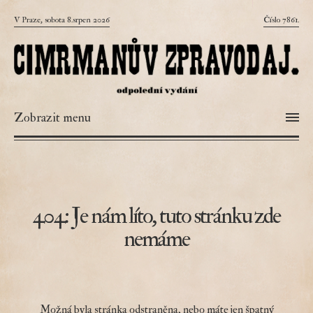
V Praze, sobota 8.srpen 2026
Číslo 7861.
Zobrazit menu
404: Je nám líto, tuto stránku zde
nemáme
Možná byla stránka odstraněna, nebo máte jen špatný