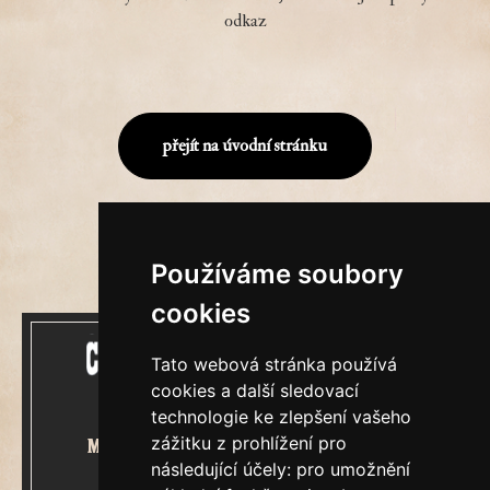
odkaz
přejít na úvodní stránku
Používáme soubory
cookies
Tato webová stránka používá
cookies a další sledovací
technologie ke zlepšení vašeho
zážitku z prohlížení pro
Mecenášem Cimrmanova Zpravodaje
následující účely:
pro umožnění
je společnost