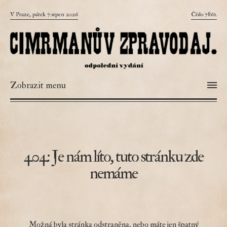
V Praze, pátek 7.srpen 2026
Číslo 7861.
Zobrazit menu
404: Je nám líto, tuto stránku zde
nemáme
Možná byla stránka odstraněna, nebo máte jen špatný