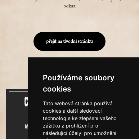
odkaz
přejít na úvodní stránku
Používáme soubory
cookies
Tato webová stránka používá
cookies a další sledovací
technologie ke zlepšení vašeho
zážitku z prohlížení pro
Mecenášem Cimrmanova Zpravodaje
následující účely:
pro umožnění
je společnost