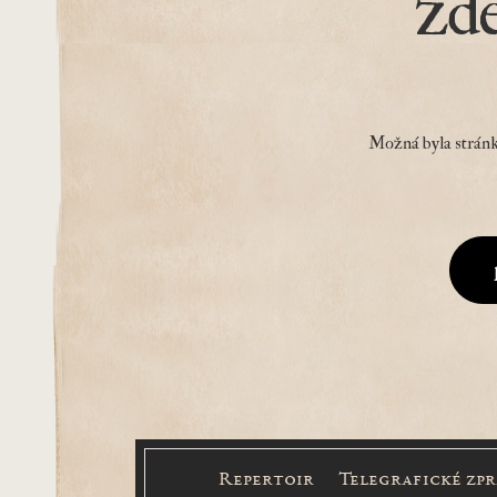
zd
Možná byla stránk
Repertoir
Telegrafické zp