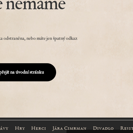
e nemáme
a odstraněna, nebo máte jen špatný odkaz
přejít na úvodní stránku
rávy
Hry
Herci
Jára Cimrman
Divadlo
Rejs