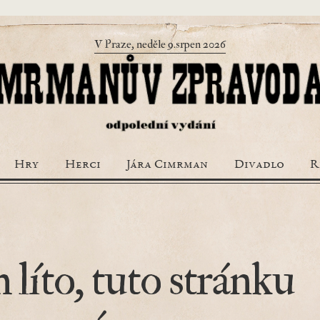
V Praze, neděle 9.srpen 2026
Hry
Herci
Jára Cimrman
Divadlo
R
 líto, tuto stránku