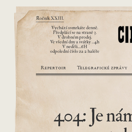
Ročník XXIII.
Vychází osmrkáte denně.
Předplácí se na straně 3.
V drobném prodej.
Ve všední dny a svátky ...4h
V neděli....6H
odpolední číslo za 2 haléře
Repertoir
Telegrafické zprávy
404: Je nám