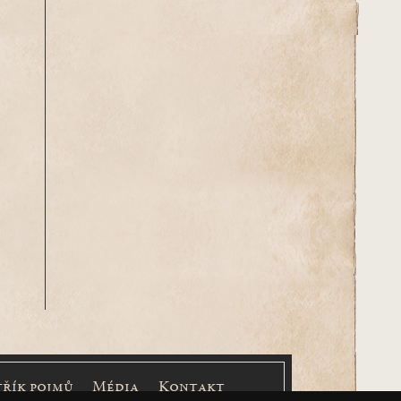
třík pojmů
Média
Kontakt