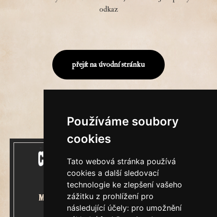
odkaz
přejít na úvodní stránku
Používáme soubory
cookies
Tato webová stránka používá
cookies a další sledovací
technologie ke zlepšení vašeho
zážitku z prohlížení pro
Mecenášem Cimrmanova Zpravodaje
následující účely:
pro umožnění
je společnost