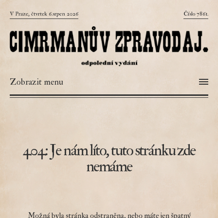
V Praze, čtvrtek 6.srpen 2026
Číslo 7861.
Zobrazit menu
404: Je nám líto, tuto stránku zde
nemáme
Možná byla stránka odstraněna, nebo máte jen špatný