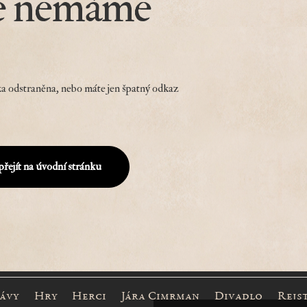
e nemáme
a odstraněna, nebo máte jen špatný odkaz
přejít na úvodní stránku
rávy
Hry
Herci
Jára Cimrman
Divadlo
Rejs