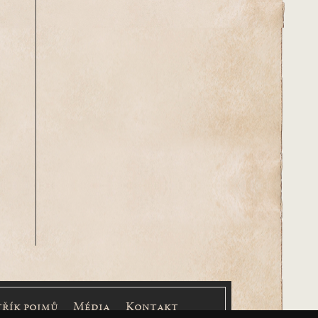
třík pojmů
Média
Kontakt