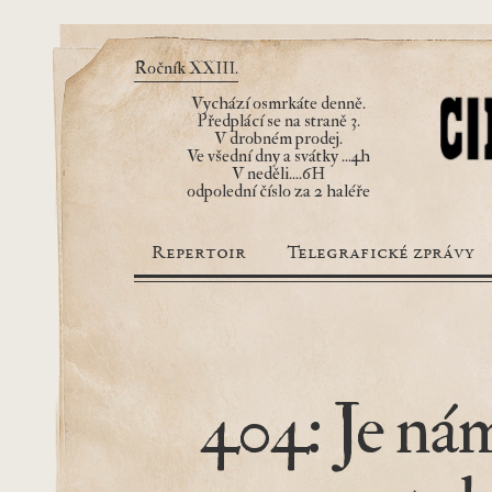
Ročník XXIII.
Vychází osmrkáte denně.
Předplácí se na straně 3.
V drobném prodej.
Ve všední dny a svátky ...4h
V neděli....6H
odpolední číslo za 2 haléře
Repertoir
Telegrafické zprávy
404: Je nám