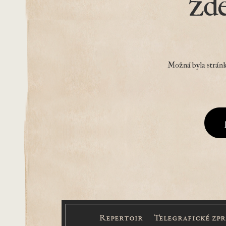
zd
Možná byla stránk
Repertoir
Telegrafické zp