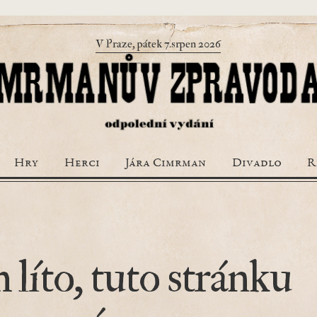
V Praze, pátek 7.srpen 2026
Hry
Herci
Jára Cimrman
Divadlo
R
 líto, tuto stránku