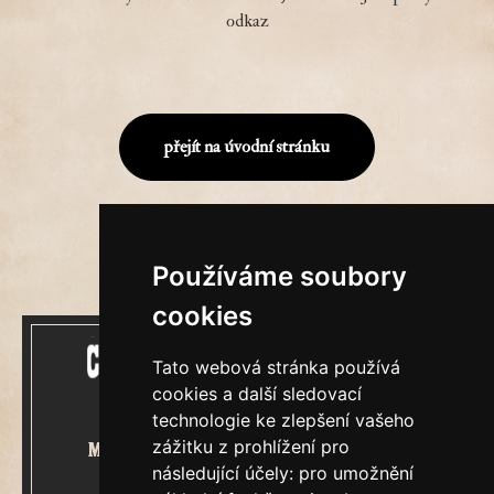
odkaz
přejít na úvodní stránku
Používáme soubory
cookies
Tato webová stránka používá
cookies a další sledovací
technologie ke zlepšení vašeho
zážitku z prohlížení pro
Mecenášem Cimrmanova Zpravodaje
následující účely:
pro umožnění
je společnost