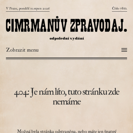
V Praze, pondělí 10.srpen 2026
Číslo 7861.
Zobrazit menu
404: Je nám líto, tuto stránku zde
nemáme
Možná byla stránka odstraněna, nebo máte jen špatný