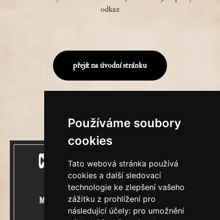
odkaz
přejít na úvodní stránku
Používáme soubory
cookies
Tato webová stránka používá
cookies a další sledovací
technologie ke zlepšení vašeho
zážitku z prohlížení pro
Mecenášem Cimrmanova Zpravodaje
následující účely:
pro umožnění
je společnost