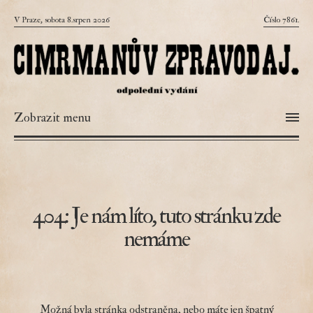
V Praze, sobota 8.srpen 2026
Číslo 7861.
Zobrazit menu
404: Je nám líto, tuto stránku zde
nemáme
Možná byla stránka odstraněna, nebo máte jen špatný