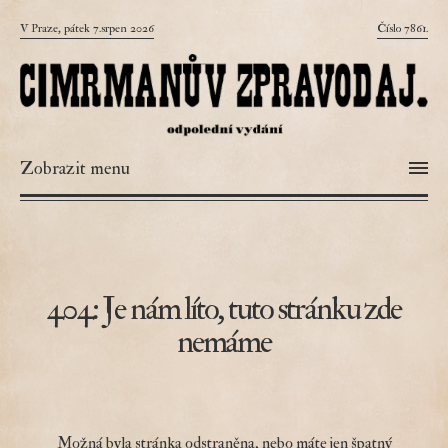
V Praze, pátek 7.srpen 2026
Číslo 7861.
Zobrazit menu
404: Je nám líto, tuto stránku zde
nemáme
Možná byla stránka odstraněna, nebo máte jen špatný