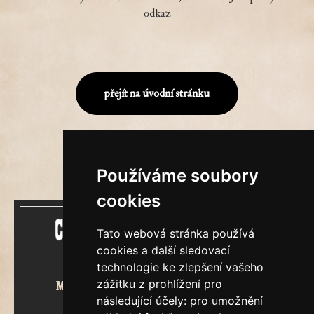
odkaz
přejít na úvodní stránku
Používáme soubory
cookies
Tato webová stránka používá
cookies a další sledovací
technologie ke zlepšení vašeho
zážitku z prohlížení pro
Mecenášem Cimrmanova Zpravodaje
následující účely:
pro umožnění
je společnost